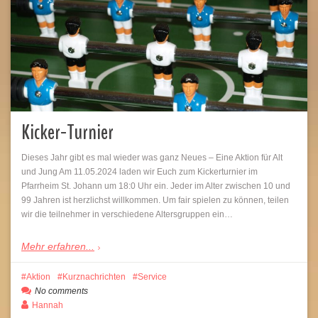
Kicker-Turnier
Dieses Jahr gibt es mal wieder was ganz Neues – Eine Aktion für Alt
und Jung Am 11.05.2024 laden wir Euch zum Kickerturnier im
Pfarrheim St. Johann um 18:0 Uhr ein. Jeder im Alter zwischen 10 und
99 Jahren ist herzlichst willkommen. Um fair spielen zu können, teilen
wir die teilnehmer in verschiedene Altersgruppen ein…
Mehr erfahren...
Aktion
Kurznachrichten
Service
No comments
Hannah