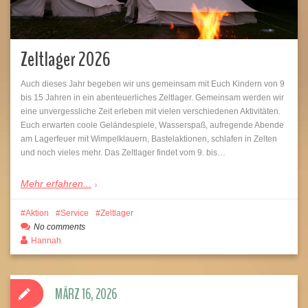
Zeltlager 2026
Auch dieses Jahr begeben wir uns gemeinsam mit Euch Kindern von 9
bis 15 Jahren in ein abenteuerliches Zeltlager. Gemeinsam werden wir
eine unvergessliche Zeit erleben mit vielen verschiedenen Aktivitäten.
Euch erwarten coole Geländespiele, Wasserspaß, aufregende Abende
am Lagerfeuer mit Wimpelklauern, Bastelaktionen, schlafen in Zelten
und noch vieles mehr. Das Zeltlager findet vom 9. bis…
Mehr erfahren...
Aktion
Service
Zeltlager
No comments
Hannah
MÄRZ 16, 2026