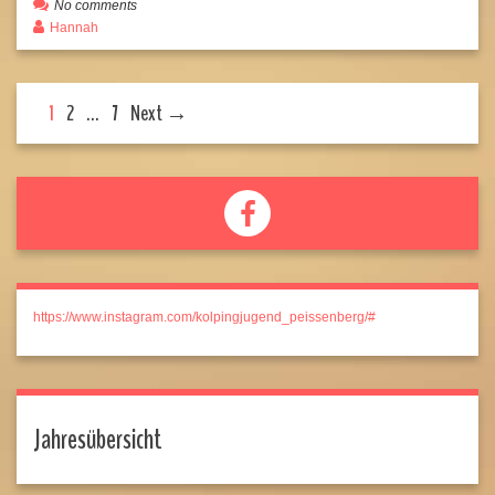
No comments
Hannah
1
2
…
7
Next →
https://www.instagram.com/kolpingjugend_peissenberg/#
Jahresübersicht