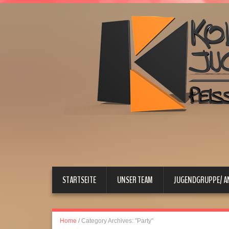
STARTSEITE
UNSER TEAM
JUGENDGRUPPE/ 
Home
/
Category Archives: "Party"