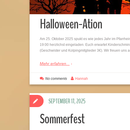
Halloween-Ation
Am 25. Oktober 2025 spukt es wie jedes Jahr im Pfarrheim
19:00 herzlichst eingeladen. Euch erwartet Kinderschminke
(Geschwister und Kolpingmitglieder 3€). Wir freuen uns
Mehr erfahren...
No comments
Hannah
SEPTEMBER 17, 2025
Sommerfest