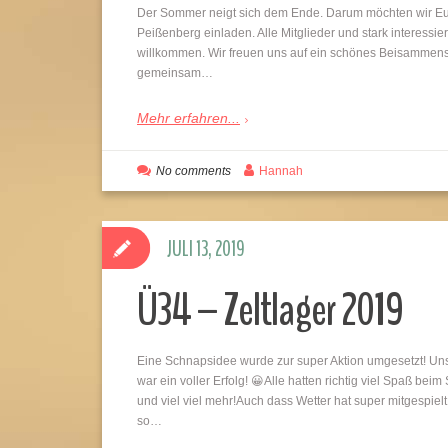
Der Sommer neigt sich dem Ende. Darum möchten wir Eu
Peißenberg einladen. Alle Mitglieder und stark interessie
willkommen. Wir freuen uns auf ein schönes Beisammense
gemeinsam…
Mehr erfahren...
No comments
Hannah
JULI 13, 2019
Ü34 – Zeltlager 2019
Eine Schnapsidee wurde zur super Aktion umgesetzt! Unse
war ein voller Erfolg! 😀Alle hatten richtig viel Spaß be
und viel viel mehr!Auch dass Wetter hat super mitgespiel
so…