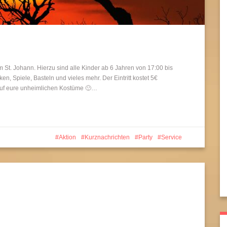
 St. Johann. Hierzu sind alle Kinder ab 6 Jahren von 17:00 bis
n, Spiele, Basteln und vieles mehr. Der Eintritt kostet 5€
 auf eure unheimlichen Kostüme 🙂…
Aktion
Kurznachrichten
Party
Service