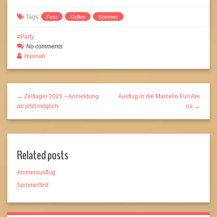
Tags:
Fest
Grillen
Sommer
Party
No comments
Hannah
← Zeltlager 2025 – Anmeldung
Ausflug in die Marcello Fun Are
ab jetzt möglich
na →
Related posts
Ammerausflug
Sommerfest