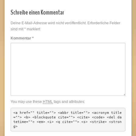
Schreibe einen Kommentar
Deine E-Mail-Adresse wird nicht veröffentlicht.
Erforderliche Felder
sind mit
*
markiert
Kommentar
*
You may use these
HTML
tags and attributes:
<a href="" title=""> <abbr title=""> <acronym title
=""> <b> <blockquote cite=""> <cite> <code> <del da
tetime=""> <em> <i> <q cite=""> <s> <strike> <stron
g> 