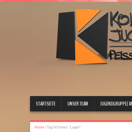
STARTSEITE
UNSER TEAM
JUGENDGRUPPE/ 
Home
/
Tag Archives: "Lager"