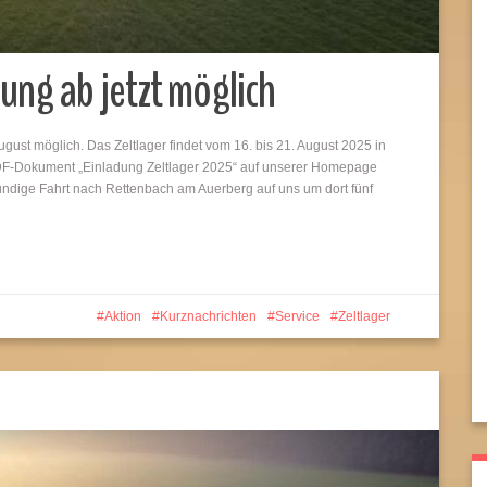
ung ab jetzt möglich
ugust möglich. Das Zeltlager findet vom 16. bis 21. August 2025 in
 PDF-Dokument „Einladung Zeltlager 2025“ auf unserer Homepage
ündige Fahrt nach Rettenbach am Auerberg auf uns um dort fünf
Aktion
Kurznachrichten
Service
Zeltlager