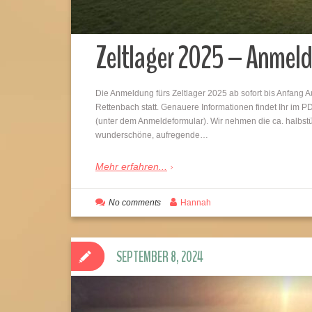
Zeltlager 2025 – Anmeld
Die Anmeldung fürs Zeltlager 2025 ab sofort bis Anfang A
Rettenbach statt. Genauere Informationen findet Ihr im
(unter dem Anmeldeformular). Wir nehmen die ca. halbst
wunderschöne, aufregende…
Mehr erfahren...
No comments
Hannah
SEPTEMBER 8, 2024