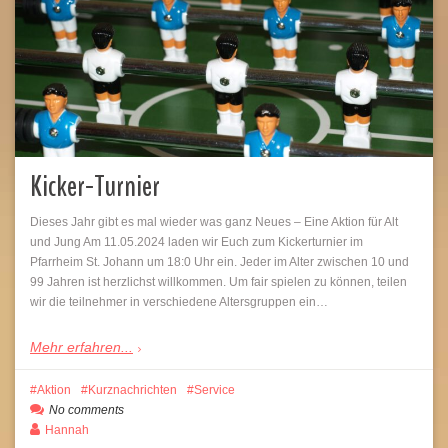
Kicker-Turnier
Dieses Jahr gibt es mal wieder was ganz Neues – Eine Aktion für Alt
und Jung Am 11.05.2024 laden wir Euch zum Kickerturnier im
Pfarrheim St. Johann um 18:0 Uhr ein. Jeder im Alter zwischen 10 und
99 Jahren ist herzlichst willkommen. Um fair spielen zu können, teilen
wir die teilnehmer in verschiedene Altersgruppen ein…
Mehr erfahren...
Aktion
Kurznachrichten
Service
No comments
Hannah