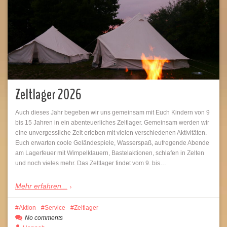
Zeltlager 2026
Auch dieses Jahr begeben wir uns gemeinsam mit Euch Kindern von 9
bis 15 Jahren in ein abenteuerliches Zeltlager. Gemeinsam werden wir
eine unvergessliche Zeit erleben mit vielen verschiedenen Aktivitäten.
Euch erwarten coole Geländespiele, Wasserspaß, aufregende Abende
am Lagerfeuer mit Wimpelklauern, Bastelaktionen, schlafen in Zelten
und noch vieles mehr. Das Zeltlager findet vom 9. bis…
Mehr erfahren...
Aktion
Service
Zeltlager
No comments