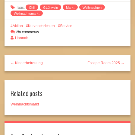
Tags:
Chili
GLühwein
Markt
Weihnachten
Weihnachtsmarkt
Aktion
Kurznachrichten
Service
No comments
Hannah
← Kinderbetreuung
Escape Room 2025 →
Related posts
Weihnachtsmarkt