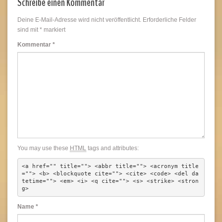
Schreibe einen Kommentar
Deine E-Mail-Adresse wird nicht veröffentlicht.
Erforderliche Felder
sind mit
*
markiert
Kommentar
*
You may use these
HTML
tags and attributes:
<a href="" title=""> <abbr title=""> <acronym title
=""> <b> <blockquote cite=""> <cite> <code> <del da
tetime=""> <em> <i> <q cite=""> <s> <strike> <stron
g> 
Name
*